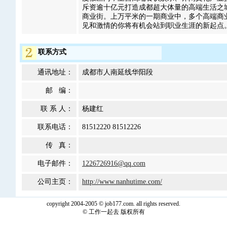
斥资逾十亿元打造成都超大体量的高端生活之
商业街。上万平米的一期商业中，多个高端商
见和激情的你将有机会站到职业生涯的新起点
联系方式
通讯地址：
成都市人南延线华阳段
邮 编：
联 系 人：
杨建红
联系电话：
81512220 81512226
传 真：
电子邮件：
1226726916@qq.com
公司主页：
http://www.nanhutime.com/
copyright 2004-2005 © job177.com. all rights reserved.
© 工作一起去 版权所有