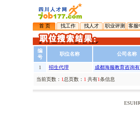
首 页
找工作
找人才
职业评测
客服
编
职位名称
公司名称
号
1
招生代理
成都海服教育咨询有
当前页数：
1
总页数：
1
共有
1
条信息
ESUH